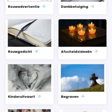
Rouwadvertentie
Dankbetuiging
Rouwgedicht
Afscheidsideeën
Kinderuitvaart
Begraven