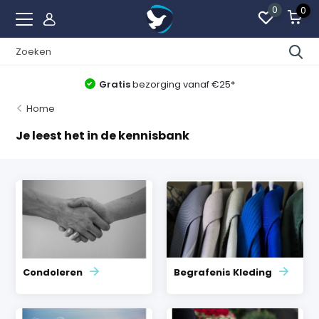
0
0
Gratis
bezorging vanaf €25*
Home
Je leest het in de kennisbank
Condoleren
Begrafenis Kleding