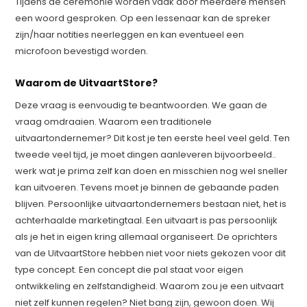
Tijdens de ceremonie worden vaak door meerdere mensen
een woord gesproken. Op een lessenaar kan de spreker
zijn/haar notities neerleggen en kan eventueel een
microfoon bevestigd worden.
Waarom de UitvaartStore?
Deze vraag is eenvoudig te beantwoorden. We gaan de
vraag omdraaien. Waarom een traditionele
uitvaartondernemer? Dit kost je ten eerste heel veel geld. Ten
tweede veel tijd, je moet dingen aanleveren bijvoorbeeld..
werk wat je prima zelf kan doen en misschien nog wel sneller
kan uitvoeren. Tevens moet je binnen de gebaande paden
blijven. Persoonlijke uitvaartondernemers bestaan niet, het is
achterhaalde marketingtaal. Een uitvaart is pas persoonlijk
als je het in eigen kring allemaal organiseert. De oprichters
van de UitvaartStore hebben niet voor niets gekozen voor dit
type concept. Een concept die pal staat voor eigen
ontwikkeling en zelfstandigheid. Waarom zou je een uitvaart
niet zelf kunnen regelen? Niet bang zijn, gewoon doen. Wij