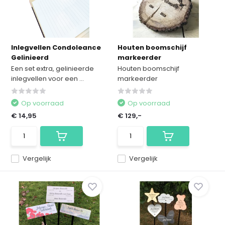
Inlegvellen Condoleance
Houten boomschijf
Gelinieerd
markeerder
Een set extra, gelinieerde
Houten boomschijf
inlegvellen voor een ...
markeerder
Op voorraad
Op voorraad
€ 14,95
€ 129,-
Vergelijk
Vergelijk