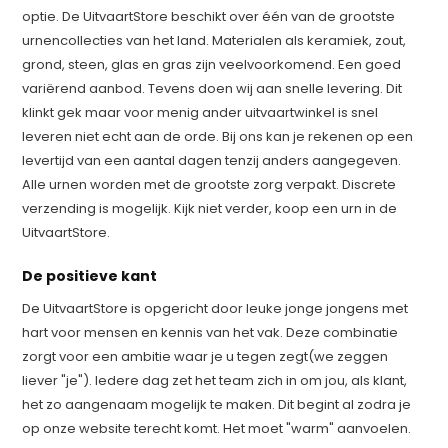
optie. De UitvaartStore beschikt over één van de grootste
urnencollecties van het land. Materialen als keramiek, zout,
grond, steen, glas en gras zijn veelvoorkomend. Een goed
variërend aanbod. Tevens doen wij aan snelle levering. Dit
klinkt gek maar voor menig ander uitvaartwinkel is snel
leveren niet echt aan de orde. Bij ons kan je rekenen op een
levertijd van een aantal dagen tenzij anders aangegeven.
Alle urnen worden met de grootste zorg verpakt. Discrete
verzending is mogelijk. Kijk niet verder, koop een urn in de
UitvaartStore.
De positieve kant
De UitvaartStore is opgericht door leuke jonge jongens met
hart voor mensen en kennis van het vak. Deze combinatie
zorgt voor een ambitie waar je u tegen zegt(we zeggen
liever "je"). Iedere dag zet het team zich in om jou, als klant,
het zo aangenaam mogelijk te maken. Dit begint al zodra je
op onze website terecht komt. Het moet "warm" aanvoelen.