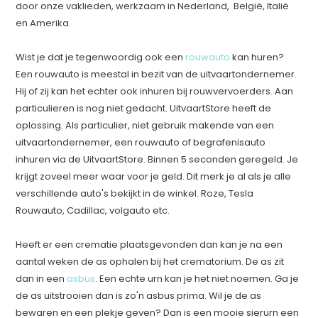
door onze vaklieden, werkzaam in Nederland, België, Italië
en Amerika.
Wist je dat je tegenwoordig ook een
rouwauto
kan huren?
Een rouwauto is meestal in bezit van de uitvaartondernemer.
Hij of zij kan het echter ook inhuren bij rouwvervoerders. Aan
particulieren is nog niet gedacht. UitvaartStore heeft de
oplossing. Als particulier, niet gebruik makende van een
uitvaartondernemer, een rouwauto of begrafenisauto
inhuren via de UitvaartStore. Binnen 5 seconden geregeld. Je
krijgt zoveel meer waar voor je geld. Dit merk je al als je alle
verschillende auto's bekijkt in de winkel. Roze, Tesla
Rouwauto, Cadillac, volgauto etc.
Heeft er een crematie plaatsgevonden dan kan je na een
aantal weken de as ophalen bij het crematorium. De as zit
dan in een
asbus
. Een echte urn kan je het niet noemen. Ga je
de as uitstrooien dan is zo'n asbus prima. Wil je de as
bewaren en een plekje geven? Dan is een mooie sierurn een