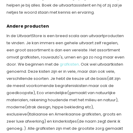
helpen je bij alles. Boek de uitvaartassistent en hij of zij zal je
netjes te woord staan met kennis en ervaring.
Andere producten
In de UitvaartStore is een breed scala aan uitvaartproducten
te vinden. Je kan immers een gehele uitvaart zelf regelen,
een groot assortiment is dan een vereiste. Het assortiment
omvat grafkisten, rouwauto's, urnen en ga zo nog maar even
door. We beginnen met de
grafkisten
. Ook wel uitvaartkisten
genoemd. Deze kisten zijn er in vele, maar dan ook vele,
verschillende soorten. Je hebt de keuze uit de basis(dit zijn
de meest voorkomende begrafeniskisten maar ook de
goedkoopste), Eco vriendelijke(gemaakt van natuurlijke
materialen, rekening houdende met het milieu en natuur),
moderne(strak design, hippe bekleding etc),
exclusieve(Italiaanse en Amerikaanse grafkisten, groots en
zeer luxe afwerking) en kinderkistjes(de naam zegt denk ik
genoeg..). Alle grafkisten zijn met de grootste zorg gemaakt