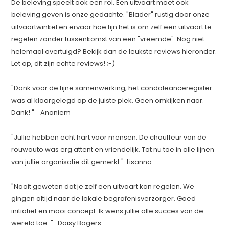
De beleving speelt ook een rol. Een uitvaart moet ook
beleving geven is onze gedachte. "Blader" rustig door onze
uitvaartwinkel en ervaar hoe fijn het is om zelf een uitvaart te
regelen zonder tussenkomst van een "vreemde". Nog niet
helemaal overtuigd? Bekijk dan de leukste reviews hieronder.
Let op, dit zijn echte reviews! ;-)
"Dank voor de fijne samenwerking, het condoleanceregister
was al klaargelegd op de juiste plek. Geen omkijken naar.
Dank! " Anoniem
"Jullie hebben echt hart voor mensen. De chauffeur van de
rouwauto was erg attent en vriendelijk. Tot nu toe in alle lijnen
van jullie organisatie dit gemerkt." Lisanna
"Nooit geweten dat je zelf een uitvaart kan regelen. We
gingen altijd naar de lokale begrafenisverzorger. Goed
initiatief en mooi concept. Ik wens jullie alle succes van de
wereld toe. " Daisy Bogers