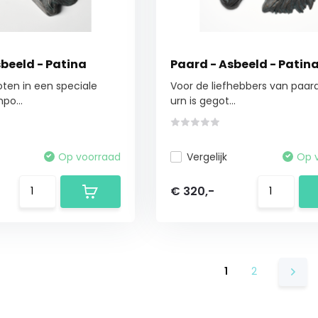
beeld - Patina
Paard - Asbeeld - Patin
oten in een speciale
Voor de liefhebbers van paar
po...
urn is gegot...
Op voorraad
Vergelijk
Op 
€ 320,-
1
2