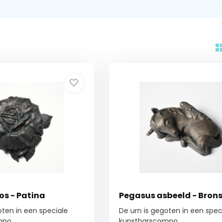
os - Patina
Pegasus asbeeld - Bron
oten in een speciale
De urn is gegoten in een spec
po...
kunstharscompo...