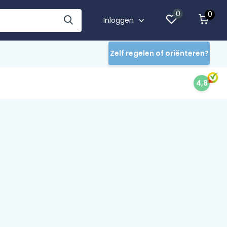
0
0
Inloggen
Zelf regelen of oriënteren?
4,8