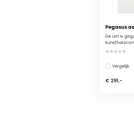
Pegasus as
De urn is geg
kunstharscom
Vergelijk
€ 291,-