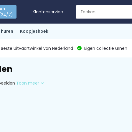
den
Klantenservice
(24/7)
 huren
Koopjeshoek
Beste Uitvaartwinkel van Nederland
Eigen collectie urnen
den
beelden
Toon meer