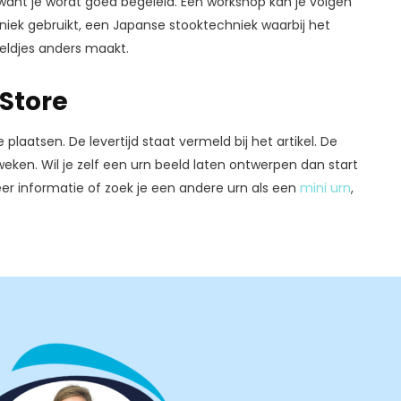
, want je wordt goed begeleid. Een workshop kan je volgen
ek gebruikt, een Japanse stooktechniek waarbij het
eeldjes anders maakt.
tStore
 plaatsen. De levertijd staat vermeld bij het artikel. De
ken. Wil je zelf een urn beeld laten ontwerpen dan start
er informatie of zoek je een andere urn als een
mini urn
,