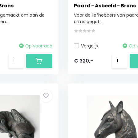
Brons
Paard - Asbeeld - Brons
is gemaakt om aan de
Voor de liefhebbers van paar
n....
urn is gegot...
Op voorraad
Vergelijk
Op 
€ 320,-