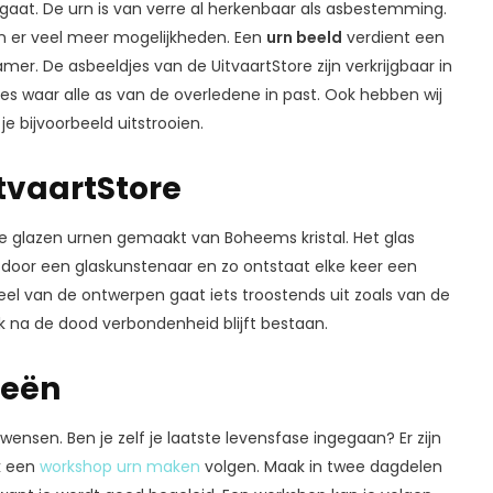
 gaat. De urn is van verre al herkenbaar als asbestemming.
jn er veel meer mogelijkheden. Een
urn beeld
verdient een
amer. De asbeeldjes van de UitvaartStore zijn verkrijgbaar in
jes waar alle as van de overledene in past. Ook hebben wij
e bijvoorbeeld uitstrooien.
itvaartStore
onze glazen urnen gemaakt van Boheems kristal. Het glas
oor een glaskunstenaar en zo ontstaat elke keer een
l van de ontwerpen gaat iets troostends uit zoals van de
ok na de dood verbondenheid blijft bestaan.
eeën
ensen. Ben je zelf je laatste levensfase ingegaan? Er zijn
k een
workshop urn maken
volgen. Maak in twee dagdelen