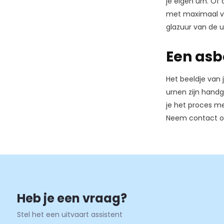
je eigen urn. Of
met maximaal vi
glazuur van de u
Een asb
Het beeldje van j
urnen zijn handg
je het proces me
Neem contact op
Heb je een vraag?
Stel het een uitvaart assistent