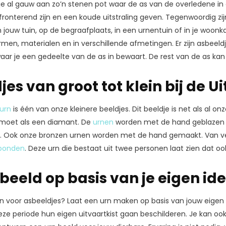
 je al gauw aan zo’n stenen pot waar de as van de overledene in
fronterend zijn en een koude uitstraling geven. Tegenwoordig zi
n jouw tuin, op de begraafplaats, in een urnentuin of in je woonk
rmen, materialen en in verschillende afmetingen. Er zijn asbeeld
waar je een gedeelte van de as in bewaart. De rest van de as kan j
es van groot tot klein bij de U
 urn
is één van onze kleinere beeldjes. Dit beeldje is net als al 
gemoet als een diamant. De
urnen
worden met de hand geblazen d
. Ook onze bronzen urnen worden met de hand gemaakt. Van vee
rbonden
. Deze urn die bestaat uit twee personen laat zien dat o
 beeld op basis van je eigen id
ën voor asbeeldjes? Laat een urn maken op basis van jouw eigen w
ze periode hun eigen uitvaartkist gaan beschilderen. Je kan oo