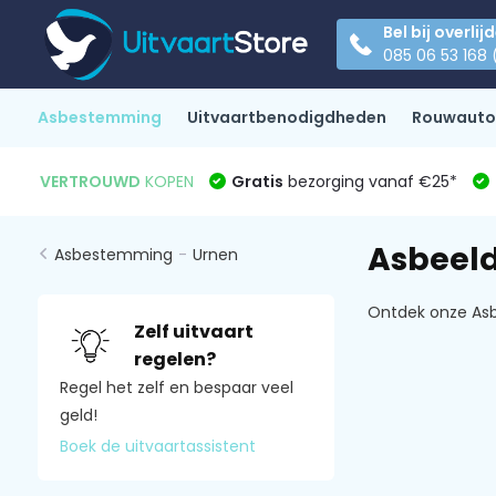
Bel bij overlij
085 06 53 168 
Asbestemming
Uitvaartbenodigdheden
Rouwauto
VERTROUWD
KOPEN
Gratis
bezorging vanaf €25*
Asbeel
Asbestemming
-
Urnen
Ontdek onze As
Zelf uitvaart
regelen?
Regel het zelf en bespaar veel
geld!
Boek de uitvaartassistent