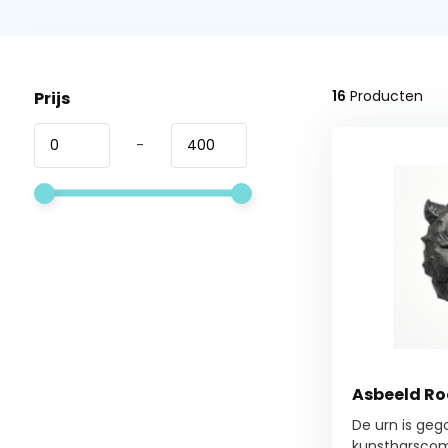
16
Producten
Prijs
-
Asbeeld Ro
De urn is geg
kunstharscom