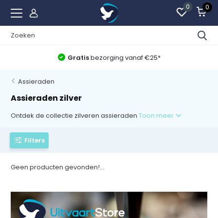
0
0
Gratis
bezorging vanaf €25*
Assieraden
Assieraden zilver
Ontdek de collectie zilveren assieraden
Toon meer
Filters
Geen producten gevonden!...