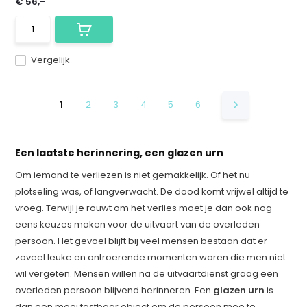
€ 56,-
Vergelijk
1
2
3
4
5
6
Een laatste herinnering, een glazen urn
Om iemand te verliezen is niet gemakkelijk. Of het nu
plotseling was, of langverwacht. De dood komt vrijwel altijd te
vroeg. Terwijl je rouwt om het verlies moet je dan ook nog
eens keuzes maken voor de uitvaart van de overleden
persoon. Het gevoel blijft bij veel mensen bestaan dat er
zoveel leuke en ontroerende momenten waren die men niet
wil vergeten. Mensen willen na de uitvaartdienst graag een
overleden persoon blijvend herinneren. Een
glazen urn
is
dan een mooi tastbaar object om de persoon mee te