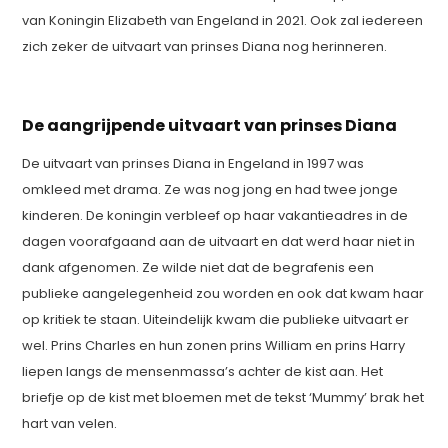
van Koningin Elizabeth van Engeland in 2021. Ook zal iedereen
zich zeker de uitvaart van prinses Diana nog herinneren.
De aangrijpende uitvaart van prinses Diana
De uitvaart van prinses Diana in Engeland in 1997 was
omkleed met drama. Ze was nog jong en had twee jonge
kinderen. De koningin verbleef op haar vakantieadres in de
dagen voorafgaand aan de uitvaart en dat werd haar niet in
dank afgenomen. Ze wilde niet dat de begrafenis een
publieke aangelegenheid zou worden en ook dat kwam haar
op kritiek te staan. Uiteindelijk kwam die publieke uitvaart er
wel. Prins Charles en hun zonen prins William en prins Harry
liepen langs de mensenmassa’s achter de kist aan. Het
briefje op de kist met bloemen met de tekst ‘Mummy’ brak het
hart van velen.