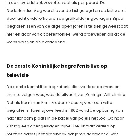
in de uitvaartstoet, zowel te voet als per paard. De
Nederlandse vlag wordt over de kist gelegd en de kist wordt
door acht onderofficieren de grafkelder ingedragen. Bij de
begrafenissen van de afgelopen jaren is te zien geweest dat
hier en daar van dit ceremonieel werd afgeweken als dit de
wens was van de overledene.
De eerste Koninklijke begrafenis live op
televisie
De eerste Koninklijke begrafenis die live door de mensen
thuis te volgen was, was de uitvaart van Koningin Wilhelmina.
Net als haar man Prins Frederik koos zij voor een witte
begrafenis. Toen zij overleed in 1962 vond de
opbaring
van
haar lichaam plaats in de kapel van paleis het Loo. Op haar
kist lag een opengeslagen bijbel. De uitvaart verliep op
rolletjes dankzij het draaiboek dat jaren daarvoor al was