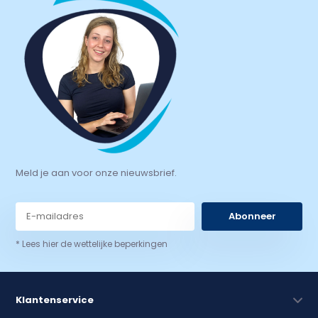
Meld je aan voor onze nieuwsbrief.
Abonneer
* Lees hier de wettelijke beperkingen
Klantenservice