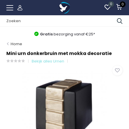
0
0
Gratis
bezorging vanaf €25*
Home
Mini urn donkerbruin met mokka decoratie
Bekijk alles Urnen