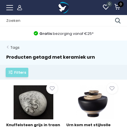
0
0
Gratis
bezorging vanaf €25*
Tags
Producten getagd met keramiek urn
Filters
Knuffelsteen grijs in traan
Urn kom met stijlvolle