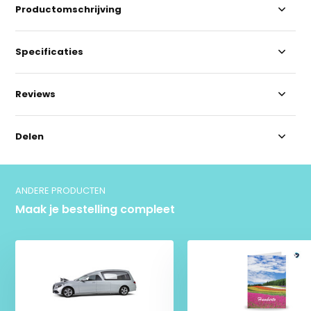
Productomschrijving
Specificaties
Reviews
Delen
ANDERE PRODUCTEN
Maak je bestelling compleet