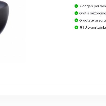
7 dagen per w
Gratis bezorgin
Grootste assor
#1
Uitvaartwink