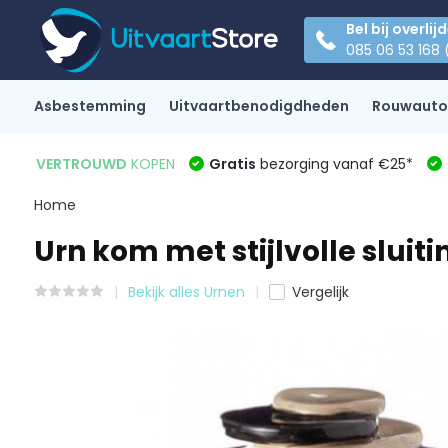
Bel bij overlij
085 06 53 168 
Asbestemming
Uitvaartbenodigdheden
Rouwauto
VERTROUWD
KOPEN
Gratis
bezorging vanaf €25*
Home
Urn kom met stijlvolle sluiti
Bekijk alles Urnen
Vergelijk