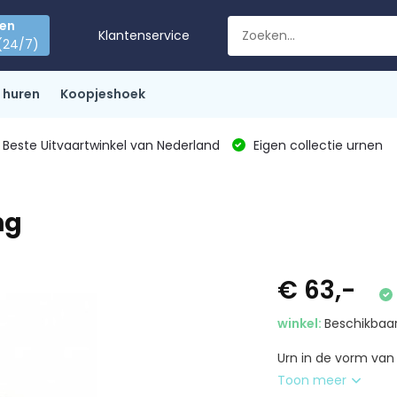
den
Klantenservice
(24/7)
 huren
Koopjeshoek
Beste Uitvaartwinkel van Nederland
Eigen collectie urnen
ng
€ 63,-
winkel:
Beschikbaar
Urn in de vorm van e
Toon meer