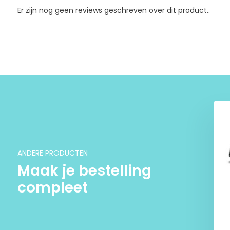
Er zijn nog geen reviews geschreven over dit product..
Hoogwaardige kwaliteit
Ieder product in de UitvaartStore wordt gecontroleerd do
ANDERE PRODUCTEN
op diverse kwaliteitsaspecten; wat is de levensduur? Is de 
Maak je bestelling
kan het tegen een stootje? Bij iedere aankoop in de Uitvaa
compleet
beste kwaliteit!
Discrete verzending