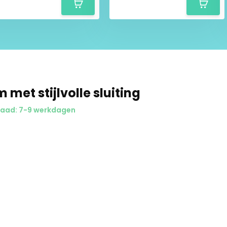
, verzonden en geleverd. Niet
uct mag immers niet
or een betrouwbare, discrete
 met stijlvolle sluiting
aad: 7-9 werkdagen
 Snelle bezorging