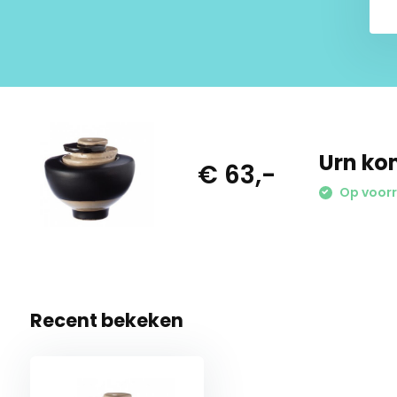
Iedere bestelling zal met de grootste zorg worden ingepakt
even een doosje eromheen maar goed inpakken. Het prod
beschadigen of kapot aankomen. De UitvaartStore zorgt vo
en veilige verzending!
Urn kom
Aan afbeeldingen kunnen geen rechten worden ontleend.
€ 63,-
Op voorr
Waarom UitvaartStore.nl? ✅ Persoonlijk ✅ Betaalbaar ✅
Recent bekeken