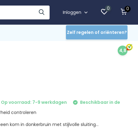
0
0
Inloggen
Zelf regelen of oriënteren?
4,8
Op voorraad: 7-9 werkdagen
Beschikbaar in de
heid controleren
en kom in donkerbruin met stijlvolle sluiting...