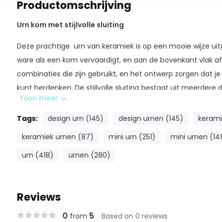
Productomschrijving
Urn kom met stijlvolle sluiting
Deze prachtige urn van keramiek is op een mooie wijze uit
ware als een kom vervaardigt, en aan de bovenkant vlak a
combinaties die zijn gebruikt, en het ontwerp zorgen dat je
kunt herdenken. De stijlvolle sluiting bestaat uit meerdere d
Toon meer
kleurencombinaties.
Tags:
design urn (145)
design urnen (145)
kerami
Specificaties: (inhoud)
keramiek urnen (87)
mini urn (251)
mini urnen (14
230 ml
urn (418)
urnen (280)
Reviews
0
5
from
Based on 0 reviews