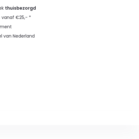
eek
thuisbezorgd
g vanaf €25,- *
timent
el van Nederland