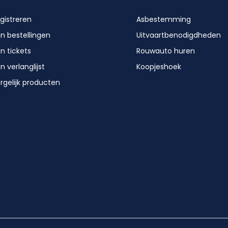
gistreren
Asbestemming
jn bestellingen
Uitvaartbenodigdheden
jn tickets
Rouwauto huren
jn verlanglijst
Koopjeshoek
rgelijk producten