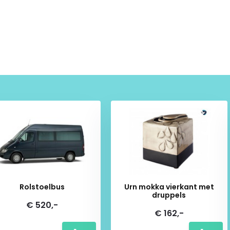
or onze vakkundige medewerkers
afwerking van goede kwaliteit,
rtStore ben je verzekerd van de
Rolstoelbus
Urn mokka vierkant met
druppels
€ 520,-
€ 162,-