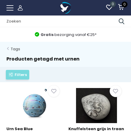
0
0
Gratis
bezorging vanaf €25*
Tags
Producten getagd met urnen
Filters
Urn Sea Blue
Knuffelsteen grijs in traan