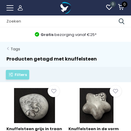
0
0
Gratis
bezorging vanaf €25*
Tags
Producten getagd met knuffelsteen
Filters
Knuffelsteen grijs in traan
Knuffelsteen in de vorm