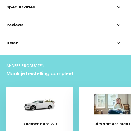
Specificaties
Reviews
Delen
ANDERE PRODUCTEN
Maak je bestelling compleet
Bloemenauto Wit
UitvaartAssistent