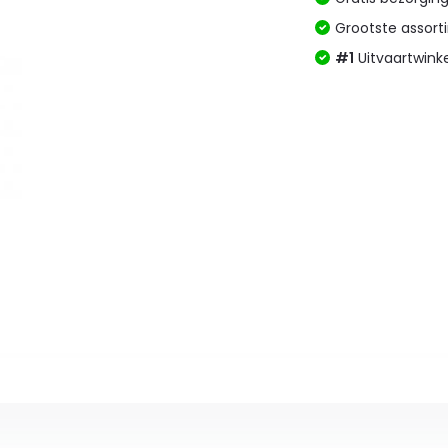
Grootste assor
#1
Uitvaartwink