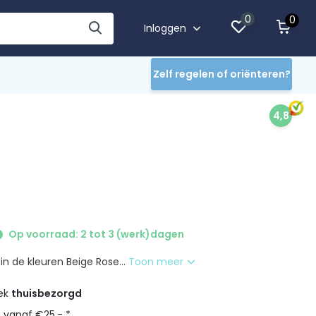
0
0
Inloggen
Zelf regelen of oriënteren?
4,8
Op voorraad: 2 tot 3 (werk)dagen
in de kleuren Beige Rose...
Toon meer
eek
thuisbezorgd
g vanaf €25,- *