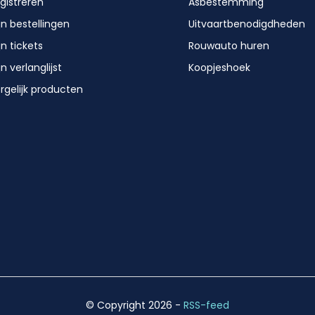
gistreren
Asbestemming
jn bestellingen
Uitvaartbenodigdheden
jn tickets
Rouwauto huren
jn verlanglijst
Koopjeshoek
rgelijk producten
© Copyright 2026
-
RSS-feed