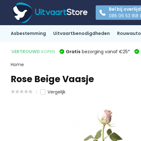
Bel bij overlij
085 06 53 168 
Asbestemming
Uitvaartbenodigdheden
Rouwauto
VERTROUWD
KOPEN
Gratis
bezorging vanaf €25*
Home
Rose Beige Vaasje
Vergelijk