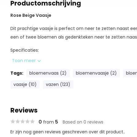
Productomschrijving
Rose Beige Vaasje
Dit prachtige vaasje is perfect om neer te zetten naast e
een of twee bloemen als gedenkteken neer te zetten naast 
Specificaties:
Toon meer
Inhoud
40
Tags:
Afmeting
bloemenvaas (2)
bloemenvaasje (2)
bloe
20
Gewicht
vaasje (10)
vazen (123)
Geschikt voor buiten
Ja
Duo urn
Ne
Reviews
0
5
from
Based on 0 reviews
Hoogwaardige kwaliteit
Er zijn nog geen reviews geschreven over dit product..
Ieder product in de UitvaartStore wordt gecontroleerd do