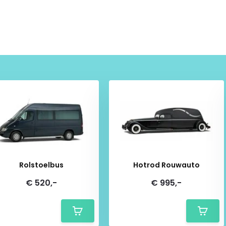
afwerking van goede kwaliteit,
rtStore ben je verzekerd van de
, verzonden en geleverd. Niet
uct mag immers niet
or een betrouwbare, discrete
Rolstoelbus
Hotrod Rouwauto
€ 520,-
€ 995,-
 Snelle bezorging