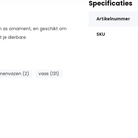
Specificaties
Artikelnummer
en as ornament, en geschikt om
SKU
je dierbare.
 ML
menvazen (2)
 Centimeter
vaas (131)
e
or onze vakkundige medewerkers