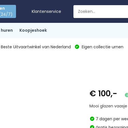
den
Klantenservice
(24/7)
 huren
Koopjeshoek
Beste Uitvaartwinkel van Nederland
Eigen collectie urnen
€ 100,-
Mooi glazen vaasje 
7 dagen per w
Gratis bezorgin