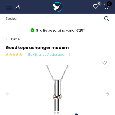
0
0
Gratis
bezorging vanaf €25*
Home
Goedkope ashanger modern
Bekijk alles Assieraden