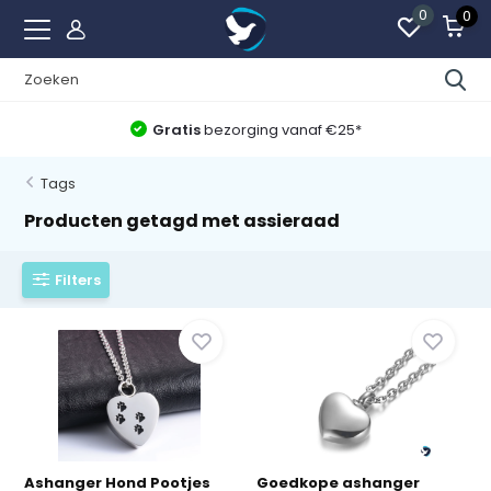
0
0
Gratis
bezorging vanaf €25*
Tags
Producten getagd met assieraad
Filters
Ashanger Hond Pootjes
Goedkope ashanger