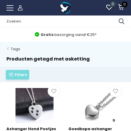
0
0
Gratis
bezorging vanaf €25*
Tags
Producten getagd met asketting
Filters
Ashanger Hond Pootjes
Goedkope ashanger