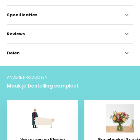
Specificaties
Reviews
Delen
ANDERE PRODUCTEN
Maak je bestelling compleet
Verzorgen en Kleden
Rouwboeket Suusk