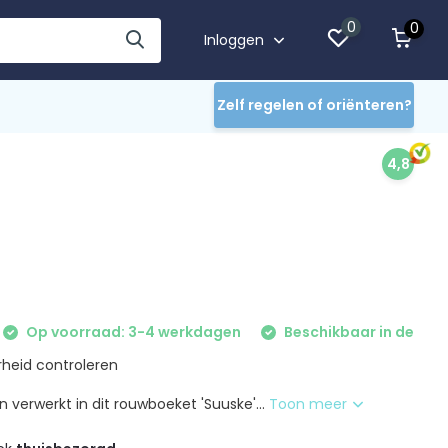
0
0
Inloggen
Zelf regelen of oriënteren?
4,8
Op voorraad: 3-4 werkdagen
Beschikbaar in de
heid controleren
verwerkt in dit rouwboeket 'Suuske'...
Toon meer