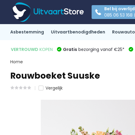
Bel bij overlij
085 06 53 168 
Asbestemming
Uitvaartbenodigdheden
Rouwauto
VERTROUWD
KOPEN
Gratis
bezorging vanaf €25*
Home
Rouwboeket Suuske
Vergelijk