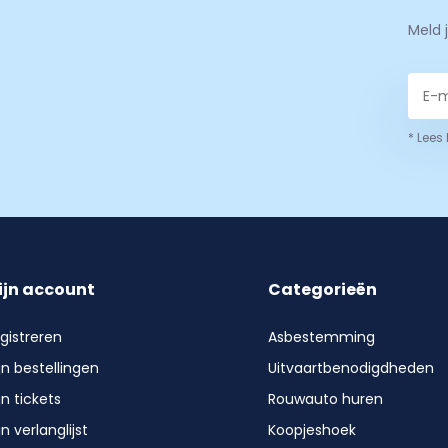
Meld 
* Lees
ijn account
Categorieën
gistreren
Asbestemming
jn bestellingen
Uitvaartbenodigdheden
jn tickets
Rouwauto huren
jn verlanglijst
Koopjeshoek