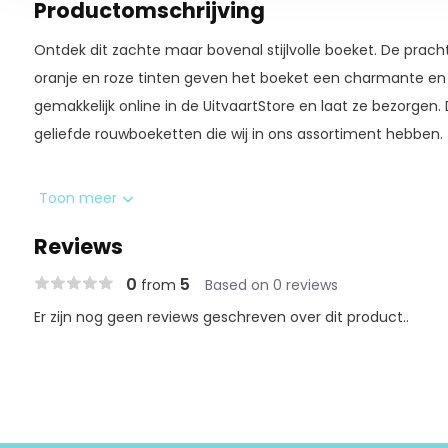
Productomschrijving
Ontdek dit zachte maar bovenal stijlvolle boeket. De prach
oranje en roze tinten geven het boeket een charmante en w
gemakkelijk online in de UitvaartStore en laat ze bezorgen.
geliefde rouwboeketten die wij in ons assortiment hebben.
In het boeket zitten o.a. lisianthus, rozen en matthiola.
Toon meer
Reviews
* Exclusief accessoires en vaas
0
5
from
Based on 0 reviews
Er zijn nog geen reviews geschreven over dit product..
Hoogwaardige kwaliteit
Ieder product in de UitvaartStore wordt gecontroleerd do
op diverse kwaliteitsaspecten; wat is de levensduur? Is de 