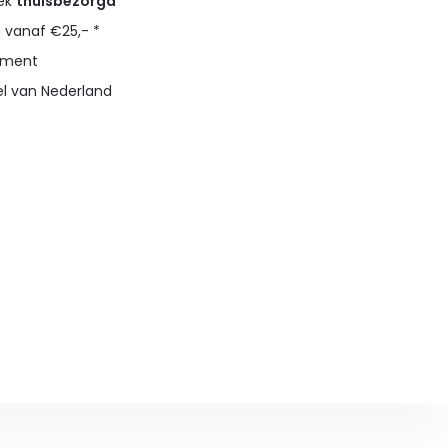
eek
thuisbezorgd
g vanaf €25,- *
timent
el van Nederland