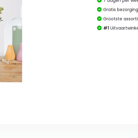
7 dagen per w
Gratis bezorgin
Grootste assor
#1
Uitvaartwink