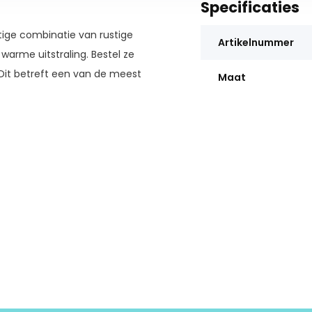
Specificaties
tige combinatie van rustige
Artikelnummer
arme uitstraling. Bestel ze
 Dit betreft een van de meest
Maat
or onze vakkundige medewerkers
afwerking van goede kwaliteit,