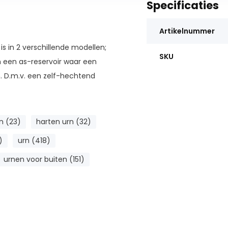
Specificaties
Artikelnummer
r is in 2 verschillende modellen;
SKU
h een as-reservoir waar een
. D.m.v. een zelf-hechtend
n (23)
harten urn (32)
exemplaar. Een klein gedeelte
)
urn (418)
ijn gedenksteentje ter
urnen voor buiten (151)
n van kristalglas en met de
ble heeft een uniek
lend te bestellen.