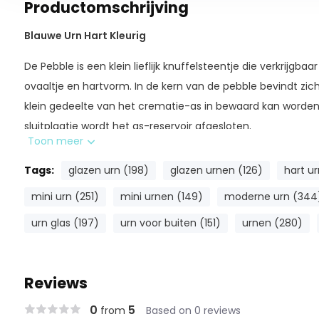
Productomschrijving
Blauwe Urn Hart Kleurig
De Pebble is een klein lieflijk knuffelsteentje die verkrijgbaa
ovaaltje en hartvorm. In de kern van de pebble bevindt zic
klein gedeelte van het crematie-as in bewaard kan worden
sluitplaatje wordt het as-reservoir afgesloten.
Toon meer
Tags:
glazen urn (198)
glazen urnen (126)
hart ur
Je kunt kiezen tussen een transparant en niet transparant 
mini urn (251)
mini urnen (149)
moderne urn (344
van het crematie-as zichtbaar. De Pebble is een prachtig f
urn glas (197)
urn voor buiten (151)
urnen (280)
herinnering aan uw dierbare. Alle as-gedenkornamenten zij
hand vervaardigd. Dit maakt elke ornament uniek. Elke Peb
kleurpatroon. Geen een is exact hetzelfde.
Reviews
Houder (small) wordt niet standaard meegeleverd, is aanvul
0
5
from
Based on 0 reviews