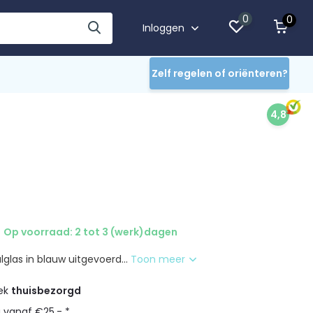
0
0
Inloggen
Zelf regelen of oriënteren?
4,8
Op voorraad: 2 tot 3 (werk)dagen
lglas in blauw uitgevoerd...
Toon meer
eek
thuisbezorgd
g vanaf €25,- *