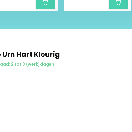
 Urn Hart Kleurig
aad: 2 tot 3 (werk)dagen
or onze vakkundige medewerkers
afwerking van goede kwaliteit,
rtStore ben je verzekerd van de
, verzonden en geleverd. Niet
uct mag immers niet
or een betrouwbare, discrete