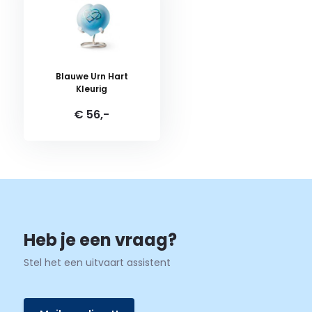
en veilige verzending!
Aan afbeeldingen kunnen geen rechten worden ontleend.
Blauwe Urn Hart
Kleurig
Waarom UitvaartStore.nl? ✅ Persoonlijk ✅ Betaalbaar ✅
€ 56,-
Heb je een vraag?
Stel het een uitvaart assistent