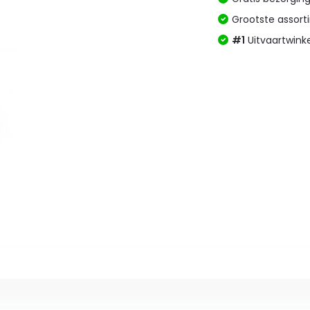
Grootste assor
#1
Uitvaartwink