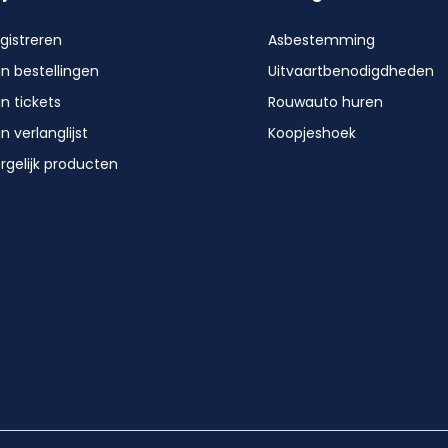
gistreren
Asbestemming
jn bestellingen
Uitvaartbenodigdheden
jn tickets
Rouwauto huren
jn verlanglijst
Koopjeshoek
rgelijk producten