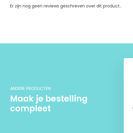
Er zijn nog geen reviews geschreven over dit product..
Specificaties:
Inhoud
Hoogte
8
Gewicht
K
Geschikt voor buiten
J
Duo urn
N
legance' 0,5 liter
Groene Libelle
€ 215,-
€ 39,-
ANDERE PRODUCTEN
Maak je bestelling
compleet