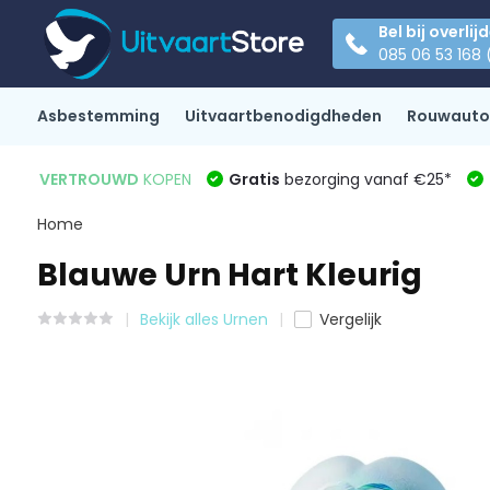
Bel bij overlij
085 06 53 168 
Asbestemming
Uitvaartbenodigdheden
Rouwauto
VERTROUWD
KOPEN
Gratis
bezorging vanaf €25*
Home
Blauwe Urn Hart Kleurig
Bekijk alles Urnen
Vergelijk