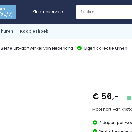
den
Klantenservice
(24/7)
 huren
Koopjeshoek
Beste Uitvaartwinkel van Nederland
Eigen collectie urnen
€ 56,-
Mooi hart van krista
7 dagen per w
Gratis bezorgin