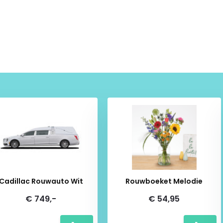
ml
 Centimeter
ilogram
a
ee
Cadillac Rouwauto Wit
Rouwboeket Melodie
€ 749,-
€ 54,95