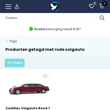
0
0
Gratis
bezorging vanaf €25*
Tags
Producten getagd met rode volgauto
Filters
Cadillac Volgauto Rood 7