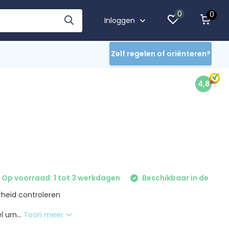
0
0
Inloggen
Zelf regelen of oriënteren?
4,8
Op voorraad: 1 tot 3 werkdagen
Beschikbaar in de
heid controleren
 urn...
Toon meer