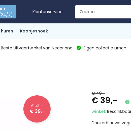
den
Klantenservice
(24/7)
 huren
Koopjeshoek
Beste Uitvaartwinkel van Nederland
Eigen collectie urnen
€ 49,-
€ 39,-
€ 49,-
€ 39,-
winkel:
Beschikbaar
Donkerblauwe vogel