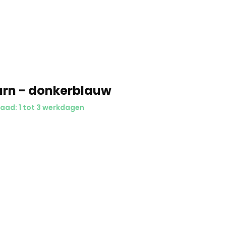
Waarom UitvaartStore.nl? ✅
iscreet
urn - donkerblauw
aad: 1 tot 3 werkdagen