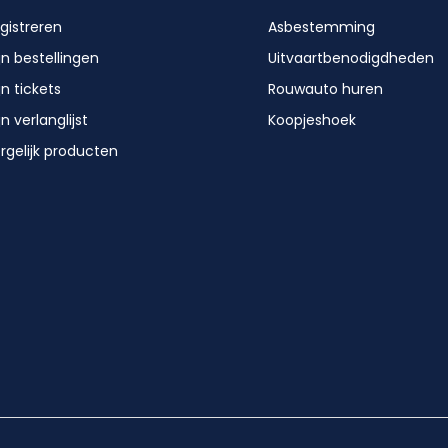
gistreren
Asbestemming
jn bestellingen
Uitvaartbenodigdheden
jn tickets
Rouwauto huren
jn verlanglijst
Koopjeshoek
rgelijk producten