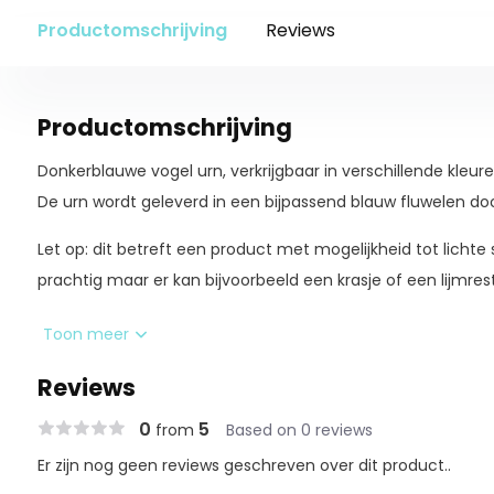
Productomschrijving
Reviews
Productomschrijving
Donkerblauwe vogel urn, verkrijgbaar in verschillende kleure
De urn wordt geleverd in een bijpassend blauw fluwelen doo
Let op: dit betreft een product met mogelijkheid tot lichte
prachtig maar er kan bijvoorbeeld een krasje of een lijmrest
Inhoud 0,1l
Toon meer
Hoogte 8cm
Reviews
Breedte 12cm
Gewicht 0,14kg
0
5
from
Based on 0 reviews
Er zijn nog geen reviews geschreven over dit product..