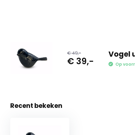
Aan afbeeldingen kunnen geen rechten worden ontleend. 
Persoonlijk ✅ Betaalbaar ✅ Snelle levering ✅ Kwaliteit ✅ D
Vogel 
€ 49,-
€ 39,-
Op voorr
Recent bekeken