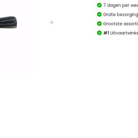
7 dagen per w
Gratis bezorgin
Grootste assor
#1
Uitvaartwink