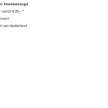
eek
thuisbezorgd
g vanaf €25,- *
timent
el van Nederland