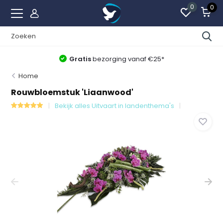
0
0
Gratis
bezorging vanaf €25*
Home
Rouwbloemstuk 'Liaanwood'
Bekijk alles Uitvaart in landenthema's