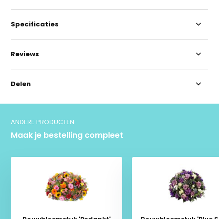
Specificaties
Reviews
Delen
ANDERE PRODUCTEN
Maak je bestelling compleet