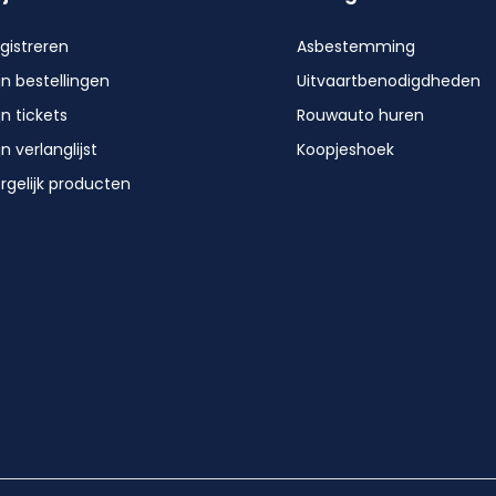
gistreren
Asbestemming
jn bestellingen
Uitvaartbenodigdheden
jn tickets
Rouwauto huren
jn verlanglijst
Koopjeshoek
rgelijk producten