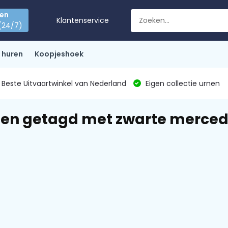
den
Klantenservice
(24/7)
 huren
Koopjeshoek
Beste Uitvaartwinkel van Nederland
Eigen collectie urnen
ten getagd met zwarte merce