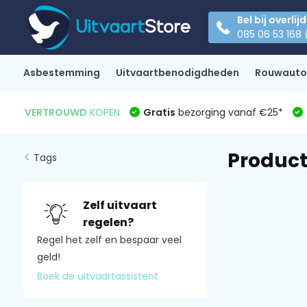
Bel bij overlij
085 06 53 168 
Asbestemming
Uitvaartbenodigdheden
Rouwauto
VERTROUWD
KOPEN
Gratis
bezorging vanaf €25*
Produc
Tags
Zelf uitvaart
regelen?
Regel het zelf en bespaar veel
geld!
Boek de uitvaartassistent