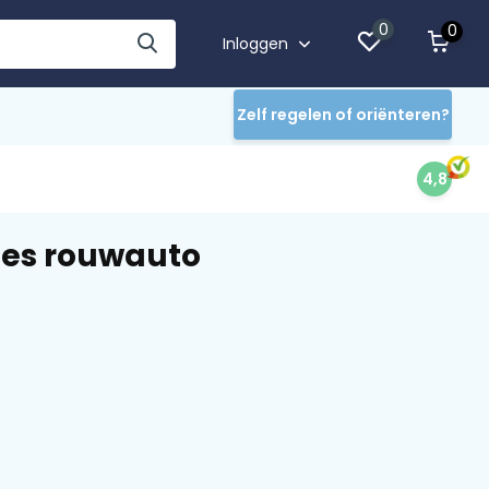
0
0
Inloggen
Zelf regelen of oriënteren?
4,8
des rouwauto