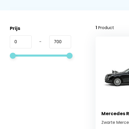
1
Product
Prijs
-
Mercedes 
Zwarte Merc