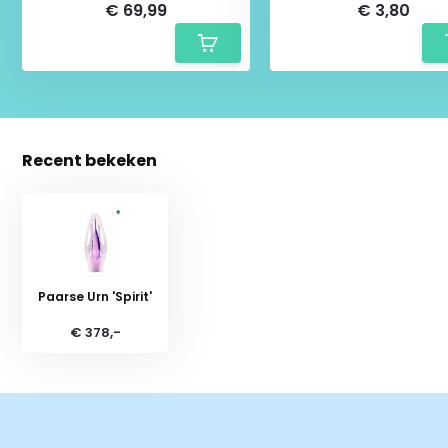
€ 69,99
€ 3,80
Recent bekeken
Paarse Urn 'Spirit'
€ 378,-