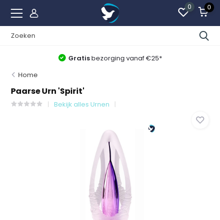
0
0
Gratis
bezorging vanaf €25*
Home
Paarse Urn 'Spirit'
Bekijk alles Urnen