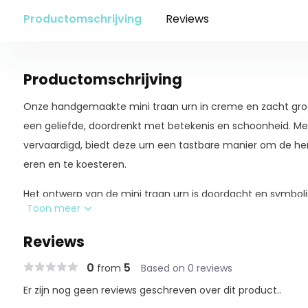
Productomschrijving
Reviews
Productomschrijving
Onze handgemaakte mini traan urn in creme en zacht groe
een geliefde, doordrenkt met betekenis en schoonheid. Met
vervaardigd, biedt deze urn een tastbare manier om de her
eren en te koesteren.
Het ontwerp van de mini traan urn is doordacht en symbol
Toon meer
contouren weerspiegelen het verdriet van het verlies, ter
van creme en groen staat voor hoop, groei en eenheid met
Reviews
het koesteren van mooie herinneringen.
0
5
from
Based on 0 reviews
Elke urn is met de hand vervaardigd door bekwame ambacht
Er zijn nog geen reviews geschreven over dit product..
unieke nuances en subtiele variaties die elk stuk zijn eigen