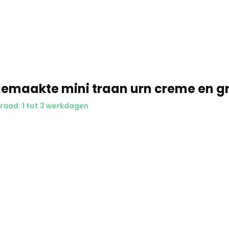
emaakte mini traan urn creme en g
raad: 1 tot 3 werkdagen
lle levering ✅ Kwaliteit ✅