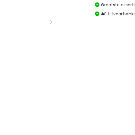
Grootste assor
#1
Uitvaartwink