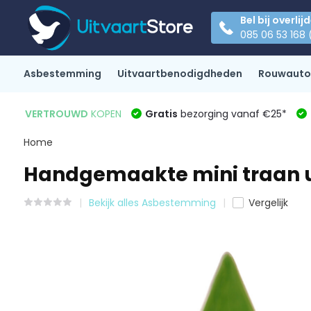
Bel bij overlij
085 06 53 168 
Asbestemming
Uitvaartbenodigdheden
Rouwauto
VERTROUWD
KOPEN
Gratis
bezorging vanaf €25*
Home
Handgemaakte mini traan u
Bekijk alles Asbestemming
Vergelijk