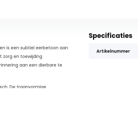
Specificaties
n is een subtiel eerbetoon aan
Artikelnummer
 zorg en toewijding
innering aan een dierbare te
isch. De traanvormige
wijl de harmonieuze combinatie
 de natuur die voortkomt uit
slieden, wat resulteert in
 karakter geven.