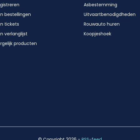
gistreren
Asbestemming
jn bestellingen
Uitvaartbenodigdheden
jn tickets
Rouwauto huren
jn verlanglijst
Koopjeshoek
rgelijk producten
© Copyright 2026
-
RSS-feed