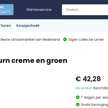
den
Klantenservice
(24/7)
 huren
Koopjeshoek
Beste Uitvaartwinkel van Nederland
Eigen collectie urnen
rn creme en groen
€ 42,28
de winkel:
Beschikb
7 dagen per w
Gratis bezorgin