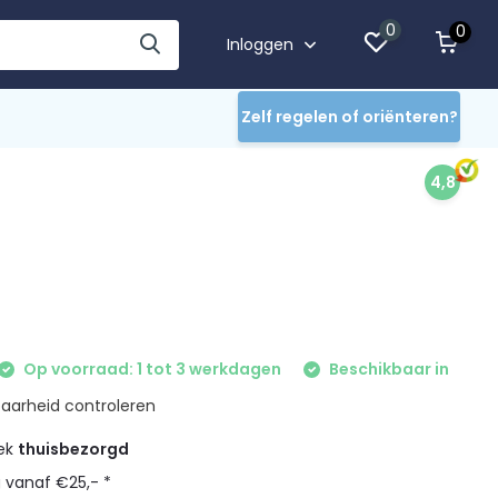
0
0
Inloggen
Zelf regelen of oriënteren?
4,8
Op voorraad: 1 tot 3 werkdagen
Beschikbaar in
aarheid controleren
eek
thuisbezorgd
g vanaf €25,- *