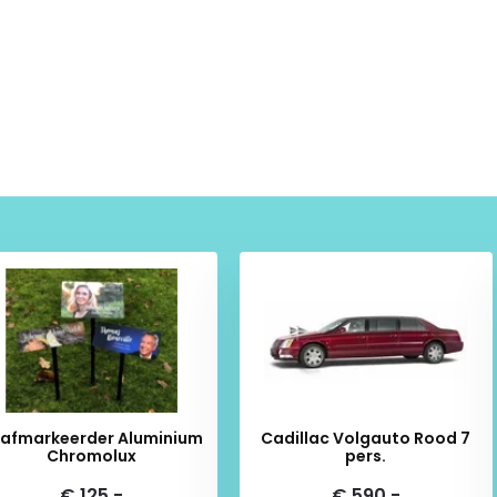
gend te gebruiken.
laatsen van je bestelling naar
afmarkeerder Aluminium
Cadillac Volgauto Rood 7
Chromolux
pers.
€ 125,-
€ 590,-