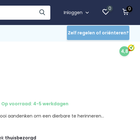
0
0
Inloggen
Zelf regelen of oriënteren?
4,8
Op voorraad: 4-5 werkdagen
 mooi aandenken om een dierbare te herinneren...
eek
thuisbezorgd