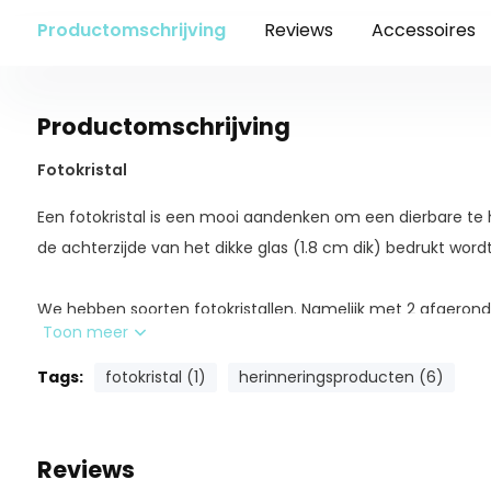
Productomschrijving
Reviews
Accessoires
Productomschrijving
Fotokristal
Een fotokristal is een mooi aandenken om een dierbare te 
de achterzijde van het dikke glas (1.8 cm dik) bedrukt wordt,
We hebben soorten fotokristallen. Namelijk met 2 afgero
Toon meer
hoeken.
Tags:
fotokristal (1)
herinneringsproducten (6)
Fotokristal afgeronde hoeken
Je hebt hierbij de keuze uit 2 verschillende formaten: 6 x 8 
liggend te gebruiken.
Reviews