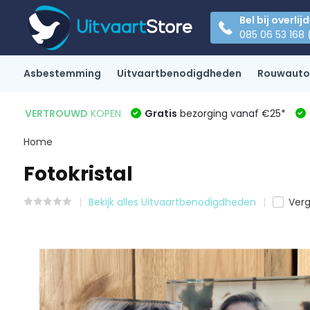
Bel bij overlij
085 06 53 168 
Asbestemming
Uitvaartbenodigdheden
Rouwauto
VERTROUWD
KOPEN
Gratis
bezorging vanaf €25*
Home
Fotokristal
Bekijk alles Uitvaartbenodigdheden
Verg