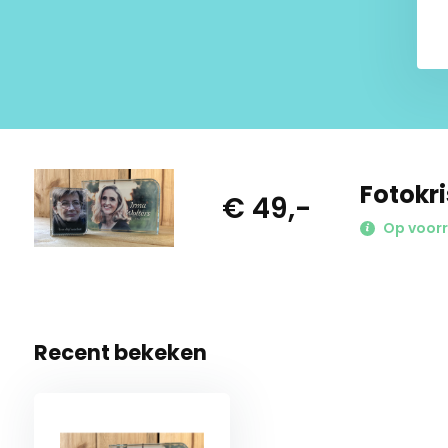
Fotokri
€ 49,-
Hoogwaardige kwaliteit
Ieder product in de UitvaartStore wordt gecontroleerd do
Op voorr
op diverse kwaliteitsaspecten; wat is de levensduur? Is de 
kan het tegen een stootje? Bij iedere aankoop in de Uitvaa
beste kwaliteit!
Recent bekeken
Discrete verzending
Iedere bestelling zal met de grootste zorg worden ingepakt
even een doosje eromheen maar goed inpakken. Het prod