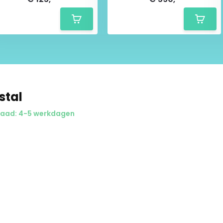
stal
or onze vakkundige medewerkers
aad: 4-5 werkdagen
afwerking van goede kwaliteit,
rtStore ben je verzekerd van de
, verzonden en geleverd. Niet
uct mag immers niet