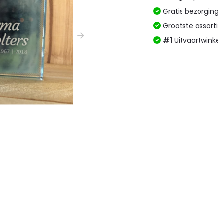
Gratis bezorgin
Grootste assor
#1
Uitvaartwink