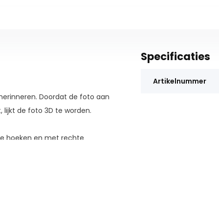
Specificaties
Artikelnummer
herinneren. Doordat de foto aan
 lijkt de foto 3D te worden.
nde hoeken en met rechte
cm en 10 x 15 cm. En is staand of