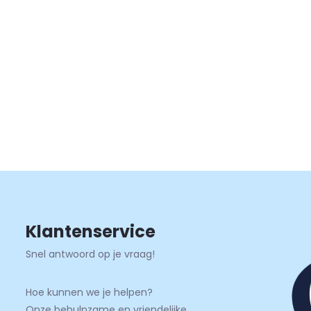
or een betrouwbare, discrete
vering
✔
Transparant
Klantenservice
Snel antwoord op je vraag!
Hoe kunnen we je helpen?
Onze behulpzame en vriendelijke