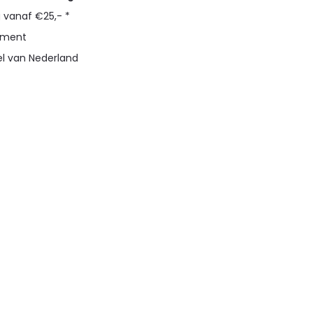
g vanaf €25,- *
timent
el van Nederland