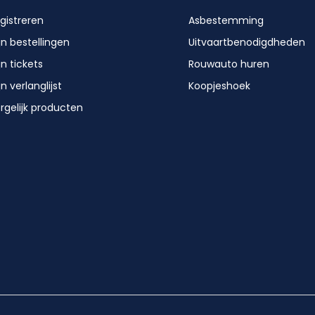
gistreren
Asbestemming
jn bestellingen
Uitvaartbenodigdheden
jn tickets
Rouwauto huren
jn verlanglijst
Koopjeshoek
rgelijk producten