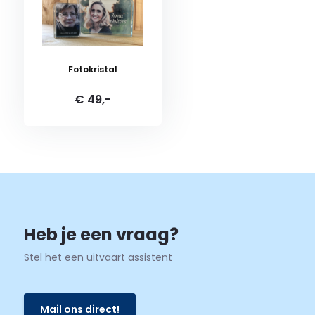
beschadigen of kapot aankomen. De UitvaartStore zorgt vo
en veilige verzending!
Fotokristal
Aan afbeeldingen kunnen geen rechten worden ontleend.
€ 49,-
Waarom UitvaartStore.nl?
✔
Goedkoop
✔
Snelle Le
Heb je een vraag?
Stel het een uitvaart assistent
Mail ons direct!