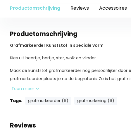
Productomschrijving
Reviews
Accessoires
Productomschrijving
Grafmarkeerder Kunststof in speciale vorm
Kies uit beertje, hartje, ster, wolk en vlinder.
Maak de kunststof grafmarkeerder nóg persoonlijker door 
grafmarkeerder plaats je na de begrafenis. Zo is het graf 
Toon meer
Wil je ook een afbeelding plaatsen? Mail de afbeelding na h
naar
klantenservice@uitvaartstore.nl
.
Tip:
Kies bij een afbe
Tags:
grafmarkeerder (6)
grafmarkering (6)
groter formaat.
Let op: er kan een proefdruk gemaakt worden, volgt dan per
Reviews