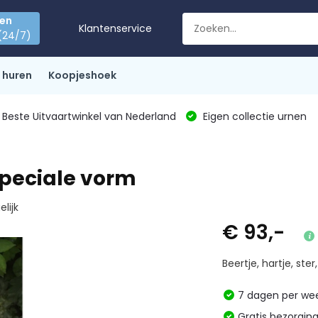
den
Klantenservice
(24/7)
 huren
Koopjeshoek
Beste Uitvaartwinkel van Nederland
Eigen collectie urnen
speciale vorm
elijk
€ 93,-
Beertje, hartje, ster
7 dagen per w
Gratis bezorgin