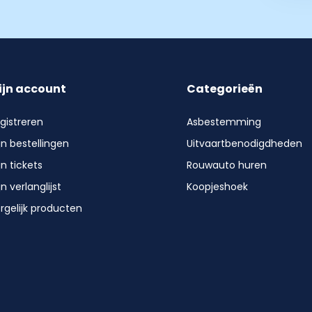
ijn account
Categorieën
gistreren
Asbestemming
jn bestellingen
Uitvaartbenodigdheden
jn tickets
Rouwauto huren
jn verlanglijst
Koopjeshoek
rgelijk producten