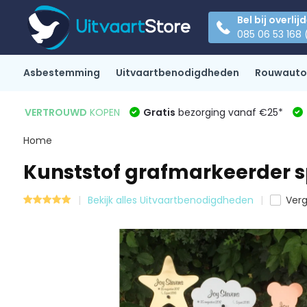
Bel bij overlij
085 06 53 168 
Asbestemming
Uitvaartbenodigdheden
Rouwauto
VERTROUWD
KOPEN
Gratis
bezorging vanaf €25*
Home
Kunststof grafmarkeerder 
Bekijk alles Uitvaartbenodigdheden
Verg