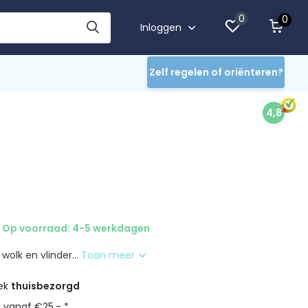
0
0
Inloggen
Zelf regelen of oriënteren?
4,8
Op voorraad: 4-5 werkdagen
, wolk en vlinder...
Toon meer
eek
thuisbezorgd
g vanaf €25,- *