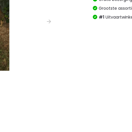
Grootste assor
#1
Uitvaartwink