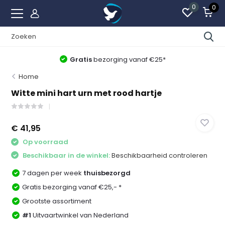
0
0
Gratis
bezorging vanaf €25*
Home
Witte mini hart urn met rood hartje
€ 41,95
Op voorraad
Beschikbaar in de winkel:
Beschikbaarheid controleren
7 dagen per week
thuisbezorgd
Gratis bezorging vanaf €25,- *
Grootste assortiment
#1
Uitvaartwinkel van Nederland