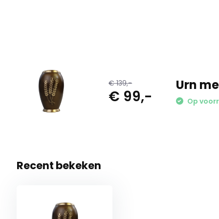
Persoonlijk ✅ Betaalbaar ✅ Snelle levering ✅ Kwaliteit ✅ D
Urn me
€ 139,-
€ 99,-
Op voorr
Recent bekeken