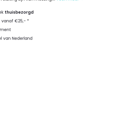
eek
thuisbezorgd
g vanaf €25,- *
timent
el van Nederland