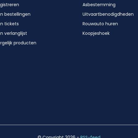
gistreren
Asbestemming
jn bestellingen
Uitvaartbenodigdheden
jn tickets
Rouwauto huren
jn verlanglijst
Koopjeshoek
rgelijk producten
© Copyright 2026
-
RSS-feed