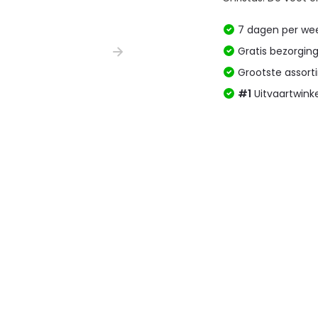
7 dagen per w
Gratis bezorgin
Grootste assor
#1
Uitvaartwink