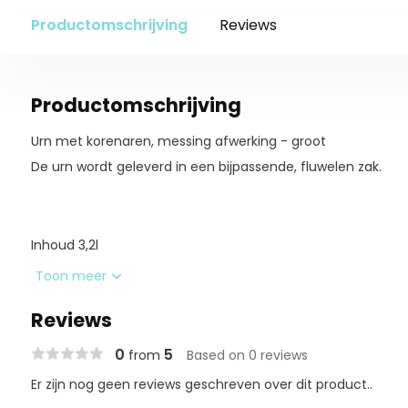
Productomschrijving
Reviews
Productomschrijving
Urn met korenaren, messing afwerking - groot
De urn wordt geleverd in een bijpassende, fluwelen zak.
Inhoud 3,2l
Hoogte 26cm
Toon meer
Breedte 16,5cm
Reviews
Gewicht 1,2kg
0
5
from
Based on 0 reviews
Er zijn nog geen reviews geschreven over dit product..
Aan afbeeldingen kunnen geen rechten worden ontleend. 