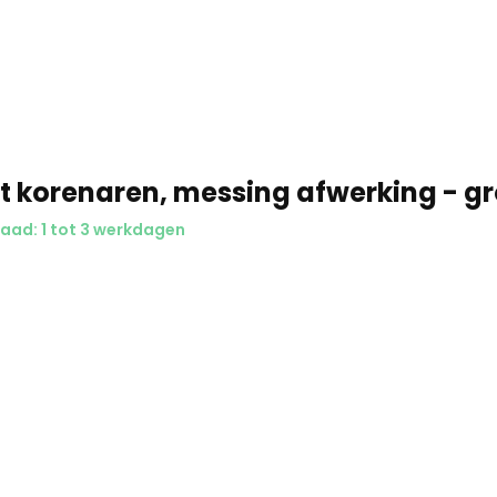
iscreet
t korenaren, messing afwerking - gr
aad: 1 tot 3 werkdagen