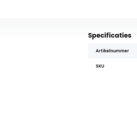
Specificaties
Artikelnummer
SKU
Waarom UitvaartStore.nl? ✅