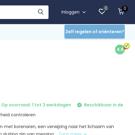
0
0
Inloggen
Zelf regelen of oriënteren?
4,8
Op voorraad: 1 tot 3 werkdagen
Beschikbaar in de
heid controleren
n met korenaren, een verwijzing naar het lichaam van
 sluiting zijn van messing....
Toon meer