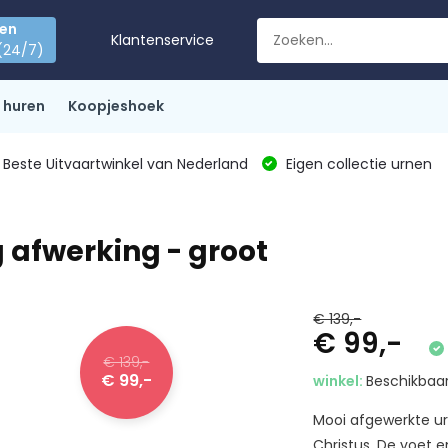
den
Klantenservice
(24/7)
 huren
Koopjeshoek
Beste Uitvaartwinkel van Nederland
Eigen collectie urnen
 afwerking - groot
€ 139,-
€ 99,-
€ 139,-
€ 99,-
winkel:
Beschikbaar
Mooi afgewerkte ur
Christus. De voet en