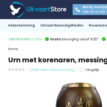
Bel bij overlij
085 06 53 168 
Asbestemming
Uitvaartbenodigdheden
Rouwauto
VERTROUWD
KOPEN
Gratis
bezorging vanaf €25*
Home
Urn met korenaren, messing
Bekijk alles Asbestemming
Vergelijk