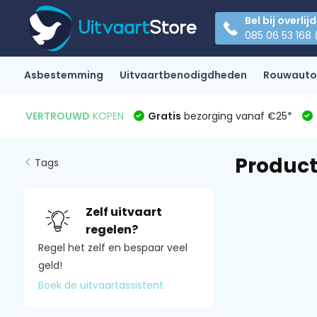
Bel bij overlij
085 06 53 168 
Asbestemming
Uitvaartbenodigdheden
Rouwauto
VERTROUWD
KOPEN
Gratis
bezorging vanaf €25*
Product
Tags
Zelf uitvaart
regelen?
Regel het zelf en bespaar veel
geld!
Boek de uitvaartassistent