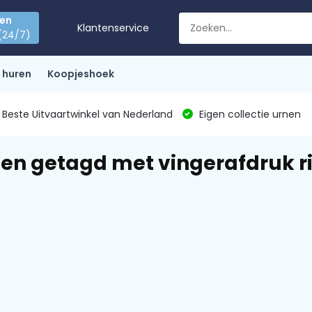
den
Klantenservice
(24/7)
 huren
Koopjeshoek
Beste Uitvaartwinkel van Nederland
Eigen collectie urnen
en getagd met vingerafdruk r