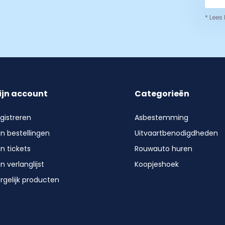
* Lees
ijn account
Categorieën
gistreren
Asbestemming
jn bestellingen
Uitvaartbenodigdheden
jn tickets
Rouwauto huren
jn verlanglijst
Koopjeshoek
rgelijk producten