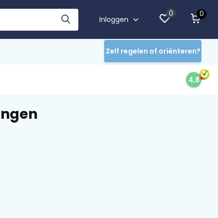
0
0
Inloggen
Zelf regelen of oriënteren?
4,8
ingen