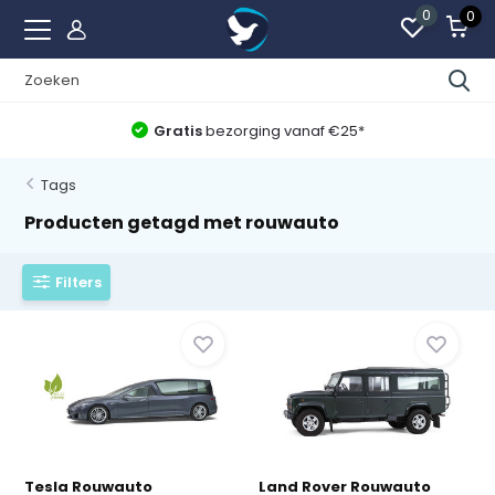
0
0
Gratis
bezorging vanaf €25*
Tags
Producten getagd met rouwauto
Filters
Tesla Rouwauto
Land Rover Rouwauto