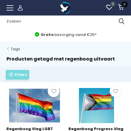
0
0
Gratis
bezorging vanaf €25*
Tags
Producten getagd met regenboog uitvaart
Filters
Regenboog Vlag LGBT
Regenboog Progress Vlag