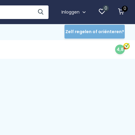
0
0
Inloggen
Zelf regelen of oriënteren?
4,8