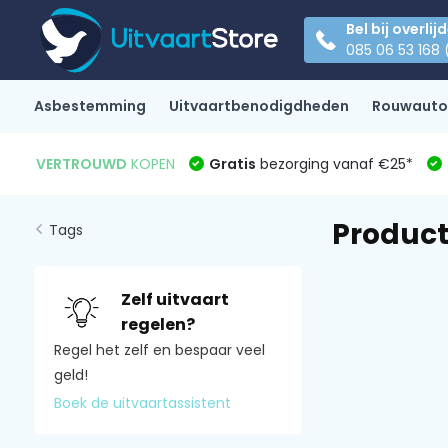
Bel bij overlij
085 06 53 168 
Asbestemming
Uitvaartbenodigdheden
Rouwauto
VERTROUWD
KOPEN
Gratis
bezorging vanaf €25*
Product
Tags
Zelf uitvaart
regelen?
Regel het zelf en bespaar veel
geld!
Boek de uitvaartassistent