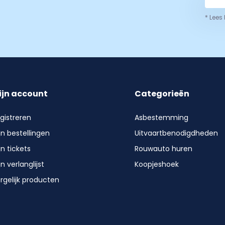
* Lees
ijn account
Categorieën
gistreren
Asbestemming
jn bestellingen
Uitvaartbenodigdheden
jn tickets
Rouwauto huren
jn verlanglijst
Koopjeshoek
rgelijk producten