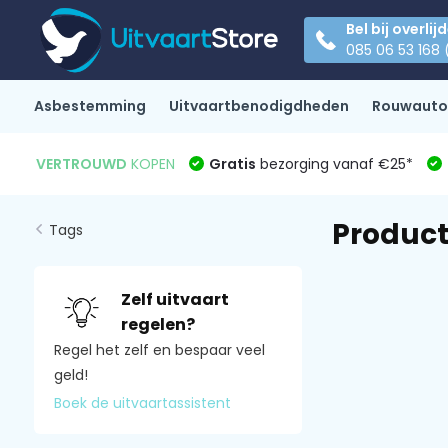
Bel bij overlij
085 06 53 168 
Asbestemming
Uitvaartbenodigdheden
Rouwauto
VERTROUWD
KOPEN
Gratis
bezorging vanaf €25*
Product
Tags
Zelf uitvaart
regelen?
Regel het zelf en bespaar veel
geld!
Boek de uitvaartassistent