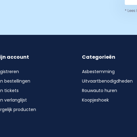
* Lees
ijn account
Categorieën
gistreren
Asbestemming
jn bestellingen
Uitvaartbenodigdheden
jn tickets
Rouwauto huren
jn verlanglijst
Koopjeshoek
rgelijk producten