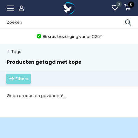
0
0
Gratis
bezorging vanaf €25*
Tags
Producten getagd met kope
Filters
Geen producten gevonden!...