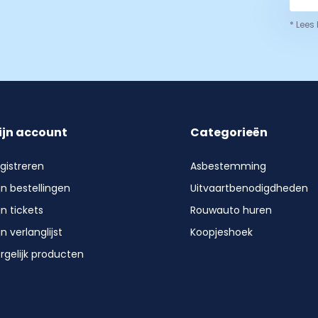
* Lees
ijn account
Categorieën
gistreren
Asbestemming
jn bestellingen
Uitvaartbenodigdheden
jn tickets
Rouwauto huren
jn verlanglijst
Koopjeshoek
rgelijk producten