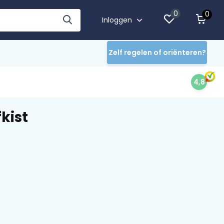
0
0
Inloggen
Zelf regelen of oriënteren?
4,8
kist