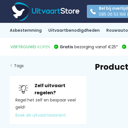
Bel bij overlij
085 06 53 168 
Asbestemming
Uitvaartbenodigdheden
Rouwauto
VERTROUWD
KOPEN
Gratis
bezorging vanaf €25*
Product
Tags
Zelf uitvaart
regelen?
Regel het zelf en bespaar veel
geld!
Boek de uitvaartassistent