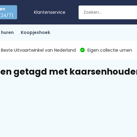
den
Klantenservice
(24/7)
 huren
Koopjeshoek
Beste Uitvaartwinkel van Nederland
Eigen collectie urnen
en getagd met kaarsenhouder