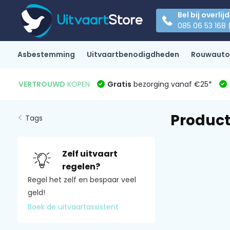
Bel bij overlij
085 06 53 168 
Asbestemming
Uitvaartbenodigdheden
Rouwauto
VERTROUWD
KOPEN
Gratis
bezorging vanaf €25*
Product
Tags
Zelf uitvaart
regelen?
Regel het zelf en bespaar veel
geld!
Boek de uitvaartassistent