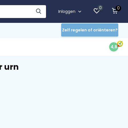
0
0
Inloggen
Zelf regelen of oriënteren?
4,8
 urn