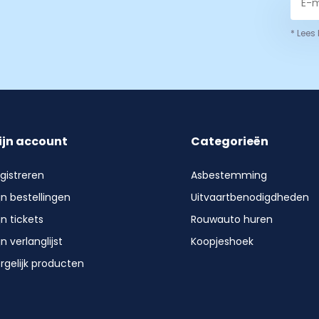
* Lees
ijn account
Categorieën
gistreren
Asbestemming
jn bestellingen
Uitvaartbenodigdheden
jn tickets
Rouwauto huren
jn verlanglijst
Koopjeshoek
rgelijk producten