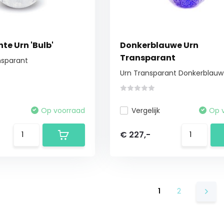
te Urn 'Bulb'
Donkerblauwe Urn
Transparant
ansparant
Urn Transparant Donkerblauw
Op voorraad
Vergelijk
Op 
€ 227,-
1
2