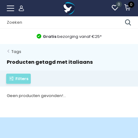
0
0
Gratis
bezorging vanaf €25*
Tags
Producten getagd met italiaans
Filters
Geen producten gevonden!...