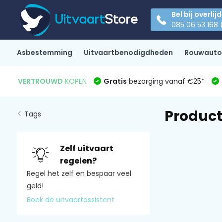
Bel bij overlij
085 06 53 168 
Asbestemming
Uitvaartbenodigdheden
Rouwauto
VERTROUWD
KOPEN
Gratis
bezorging vanaf €25*
Product
Tags
Zelf uitvaart
regelen?
Regel het zelf en bespaar veel
geld!
Boek de uitvaartassistent