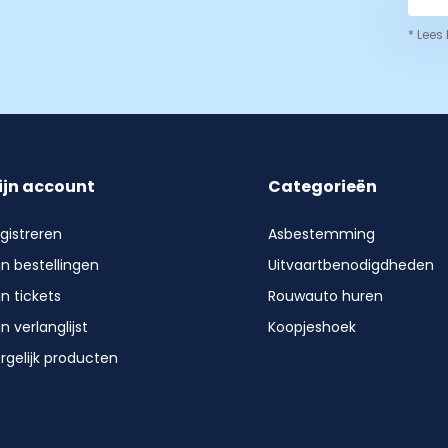
* Lees
ijn account
Categorieën
gistreren
Asbestemming
jn bestellingen
Uitvaartbenodigdheden
jn tickets
Rouwauto huren
jn verlanglijst
Koopjeshoek
rgelijk producten