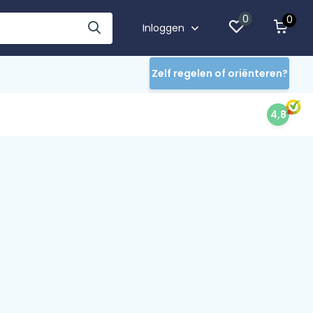
0
0
Inloggen
Zelf regelen of oriënteren?
4,8