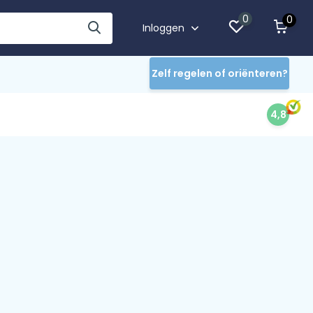
0
0
Inloggen
Zelf regelen of oriënteren?
4,8