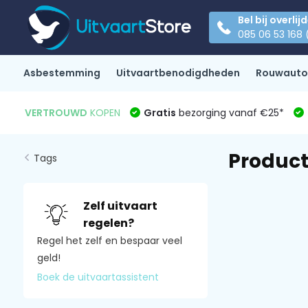
Bel bij overlij
085 06 53 168 
Asbestemming
Uitvaartbenodigdheden
Rouwauto
VERTROUWD
KOPEN
Gratis
bezorging vanaf €25*
Produc
Tags
Zelf uitvaart
regelen?
Regel het zelf en bespaar veel
geld!
Boek de uitvaartassistent