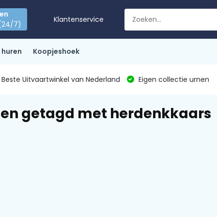
den
Klantenservice
(24/7)
 huren
Koopjeshoek
Beste Uitvaartwinkel van Nederland
Eigen collectie urnen
ten getagd met herdenkkaars