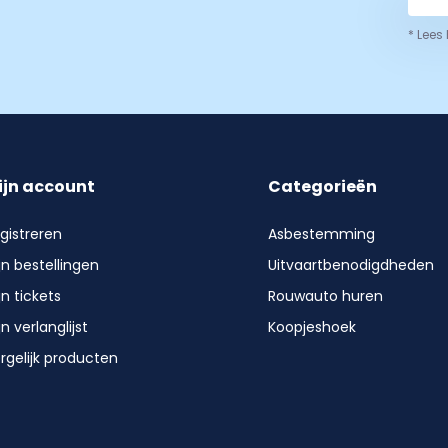
* Lees
ijn account
Categorieën
gistreren
Asbestemming
jn bestellingen
Uitvaartbenodigdheden
jn tickets
Rouwauto huren
jn verlanglijst
Koopjeshoek
rgelijk producten