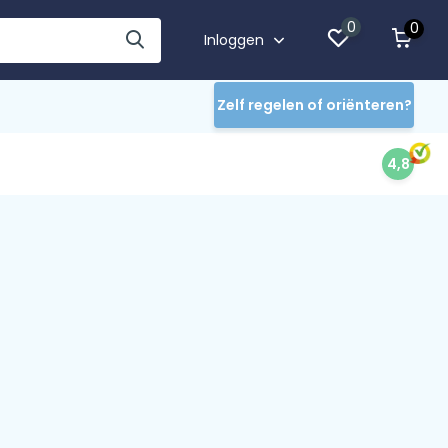
0
0
Inloggen
Zelf regelen of oriënteren?
4,8