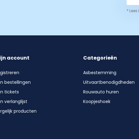
* Lees
ijn account
Categorieën
gistreren
Asbestemming
jn bestellingen
Uitvaartbenodigdheden
jn tickets
Rouwauto huren
jn verlanglijst
Koopjeshoek
rgelijk producten