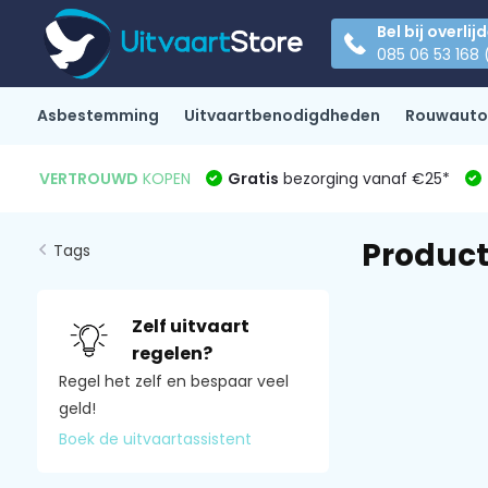
Bel bij overlij
085 06 53 168 
Asbestemming
Uitvaartbenodigdheden
Rouwauto
VERTROUWD
KOPEN
Gratis
bezorging vanaf €25*
Product
Tags
Zelf uitvaart
regelen?
Regel het zelf en bespaar veel
geld!
Boek de uitvaartassistent