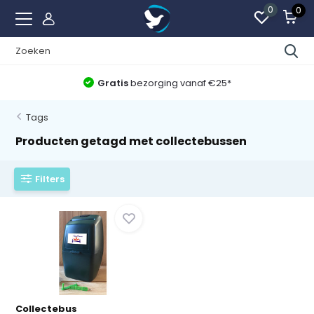
0
0
Gratis
bezorging vanaf €25*
Tags
Producten getagd met collectebussen
Filters
Collectebus