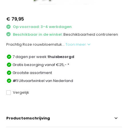
€ 79,95
Op voorraad: 3-4 werkdagen
Beschikbaar in de winkel:
Beschikbaarheid controleren
Prachtig Roze rouwbloemstuk...
Toon meer
7 dagen per week
thuisbezorgd
Gratis bezorging vanaf €25,- *
Grootste assortiment
#1
Uitvaartwinkel van Nederland
Vergelijk
Productomschrijving