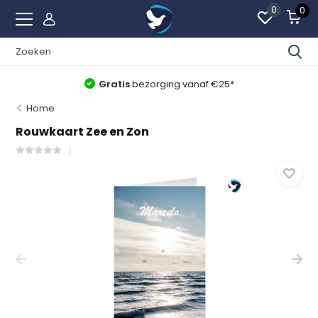
0
0
Gratis
bezorging vanaf €25*
Beste
Home
Rouwkaart Zee en Zon