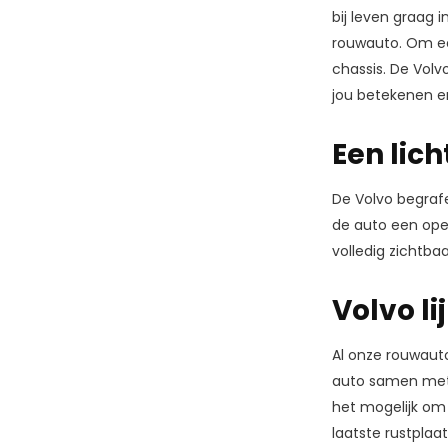
bij leven graag i
rouwauto. Om een
chassis. De Volv
jou betekenen en
Een lich
De Volvo begrafe
de auto een open 
volledig zichtb
Volvo l
Al onze rouwauto
auto samen met d
het mogelijk om 
laatste rustplaat