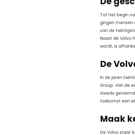
De gesc
Tot het begin v
gingen mensen no
van de twintigst
Naast de Volvo h
wordt, is afhank
De Volv
In de jaren twin
Group. Van de e
steeds geroemd 
toekomst een el
Maak ke
De Volvo staat b