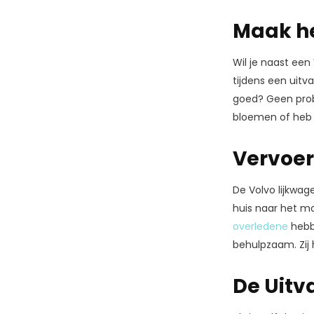
Maak he
Wil je naast ee
tijdens een uitv
goed? Geen prob
bloemen of heb 
Vervoer 
De Volvo lijkwag
huis naar het mo
overledene
hebbe
behulpzaam. Zij 
De Uitv