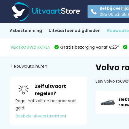
Bel bij overlij
085 06 53 168 
Asbestemming
Uitvaartbenodigdheden
Rouwauto
VERTROUWD
KOPEN
Gratis
bezorging vanaf €25*
Volvo r
Rouwauto huren
Een Volvo rouwa
Zelf uitvaart
regelen?
Elek
Regel het zelf en bespaar veel
rou
geld!
Boek de uitvaartassistent