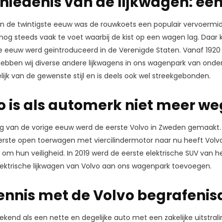
hiedenis van de lijkwagen: een
an de twintigste eeuw was de rouwkoets een populair vervoerm
g steeds vaak te voet waarbij de kist op een wagen lag. Daar k
e eeuw werd geïntroduceerd in de Verenigde Staten. Vanaf 1920 v
ebben wij diverse andere lijkwagens in ons wagenpark van onde
elijk van de gewenste stijl en is deels ook wel streekgebonden.
o is als automerk niet meer we
tig van de vorige eeuw werd de eerste Volvo in Zweden gemaakt. 
erste open toerwagen met viercilindermotor naar nu heeft Vol
om hun veiligheid. In 2019 werd de eerste elektrische SUV van 
ektrische lijkwagen van Volvo aan ons wagenpark toevoegen.
nnis met de Volvo begrafenis
ekend als een nette en degelijke auto met een zakelijke uitstralin