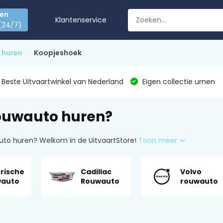
den
Klantenservice
(24/7)
 huren
Koopjeshoek
Beste Uitvaartwinkel van Nederland
Eigen collectie urnen
ouwauto huren?
uto huren? Welkom in de UitvaartStore!
Toon meer
trische
Cadillac
Volvo
wauto
Rouwauto
rouwauto