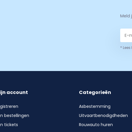
Meld 
* Lees
ijn account
Categorieën
gistreren
Asbestemming
jn bestellingen
Uitvaartbenodigdheden
jn tickets
Rouwauto huren