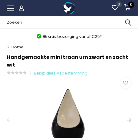
0
0
Gratis
bezorging vanaf €25*
Home
Handgemaakte mini traan urn zwart en zacht
wit
Bekijk alles Asbestemming