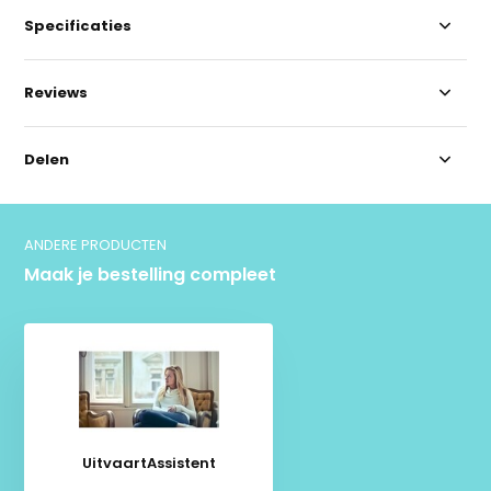
Specificaties
Reviews
Delen
ANDERE PRODUCTEN
Maak je bestelling compleet
UitvaartAssistent