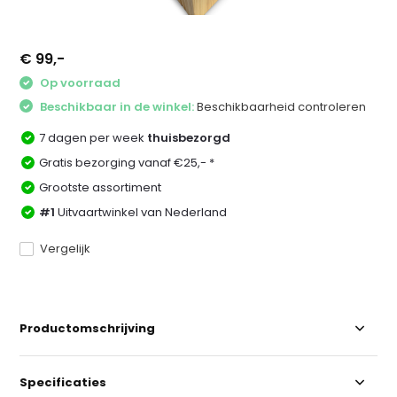
€ 99,-
Op voorraad
Beschikbaar in de winkel:
Beschikbaarheid controleren
7 dagen per week
thuisbezorgd
Gratis bezorging vanaf €25,- *
Grootste assortiment
#1
Uitvaartwinkel van Nederland
Vergelijk
Productomschrijving
Specificaties