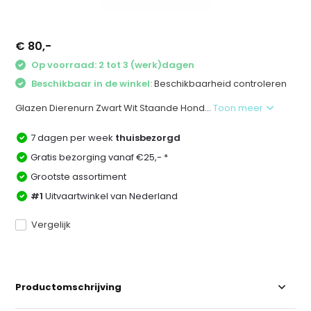
€ 80,-
Op voorraad: 2 tot 3 (werk)dagen
Beschikbaar in de winkel:
Beschikbaarheid controleren
Glazen Dierenurn Zwart Wit Staande Hond...
Toon meer
7 dagen per week
thuisbezorgd
Gratis bezorging vanaf €25,- *
Grootste assortiment
#1
Uitvaartwinkel van Nederland
Vergelijk
Productomschrijving